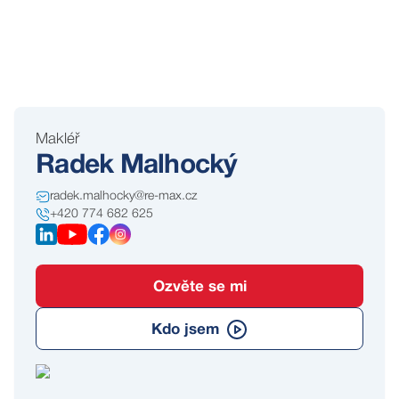
Makléř
Radek Malhocký
radek.malhocky@re-max.cz
+420 774 682 625
Ozvěte se mi
Kdo jsem