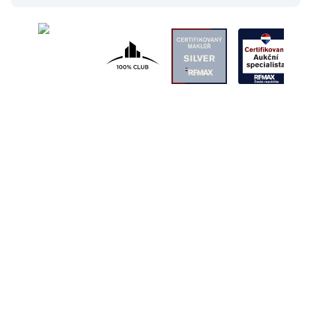
Mnou
nabízené
nemovitosti
Všechny nemovitosti