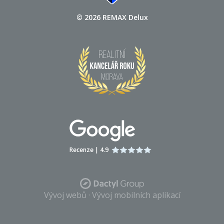
© 2026
REMAX Delux
Recenze |
4.9
Vývoj webů
·
Vývoj mobilních aplikací