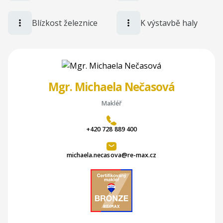
Blízkost železnice
K výstavbě haly
Mgr. Michaela Nečasová
Makléř
+420 728 889 400
michaela.necasova@re-max.cz