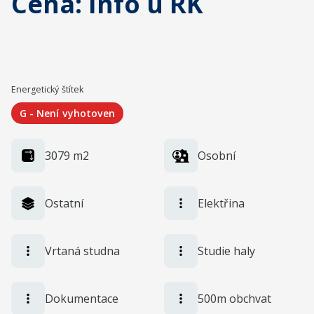
Cena: Info u RK
Energetický štítek
G - Není vyhotoven
3079
m2
Osobní
Ostatní
Elektřina
Vrtaná studna
Studie haly
Dokumentace
500m obchvat