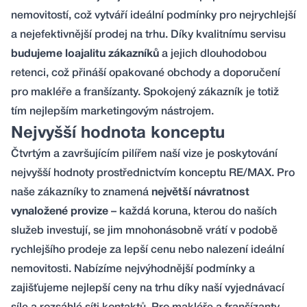
nemovitostí, což vytváří ideální podmínky pro nejrychlejší
a nejefektivnější prodej na trhu. Díky kvalitnímu servisu
budujeme loajalitu zákazníků
a jejich dlouhodobou
retenci, což přináší opakované obchody a doporučení
pro makléře a franšízanty. Spokojený zákazník je totiž
tím nejlepším marketingovým nástrojem.
Nejvyšší hodnota konceptu
Čtvrtým a završujícím pilířem naší vize je poskytování
nejvyšší hodnoty prostřednictvím konceptu RE/MAX. Pro
naše zákazníky to znamená
největší návratnost
vynaložené provize
– každá koruna, kterou do naších
služeb investují, se jim mnohonásobně vrátí v podobě
rychlejšího prodeje za lepší cenu nebo nalezení ideální
nemovitosti. Nabízíme nejvýhodnější podmínky a
zajišťujeme nejlepší ceny na trhu díky naší vyjednávací