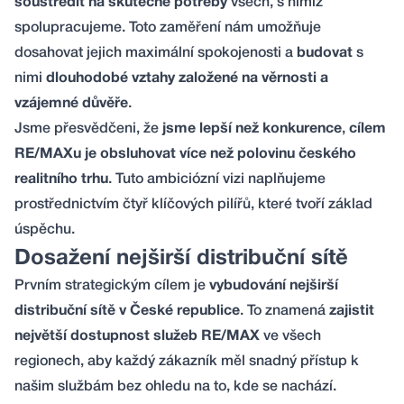
soustředit na skutečné potřeby
všech, s nimiž
spolupracujeme. Toto zaměření nám umožňuje
dosahovat jejich maximální spokojenosti a
budovat
s
nimi
dlouhodobé vztahy založené na věrnosti a
vzájemné důvěře
.
Jsme přesvědčeni, že
jsme lepší než konkurence
,
cílem
RE/MAXu je obsluhovat více než polovinu českého
realitního trhu
. Tuto ambiciózní vizi naplňujeme
prostřednictvím čtyř klíčových pilířů, které tvoří základ
úspěchu.
Dosažení nejširší distribuční sítě
Prvním strategickým cílem je
vybudování nejširší
distribuční sítě v České republice
. To znamená
zajistit
největší dostupnost služeb RE/MAX
ve všech
regionech, aby každý zákazník měl snadný přístup k
našim službám bez ohledu na to, kde se nachází.