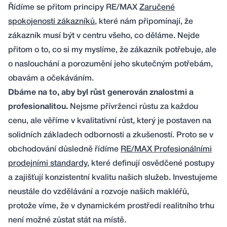
Řídíme se přitom principy RE/MAX
Zaručené
spokojenosti zákazníků
, které nám připomínají, že
zákazník musí být v centru všeho, co děláme. Nejde
přitom o to, co si my myslíme, že zákazník potřebuje, ale
o naslouchání a porozumění jeho skutečným potřebám,
obavám a očekáváním.
Dbáme na to, aby byl růst generován znalostmi a
profesionalitou.
Nejsme přívrženci růstu za každou
cenu, ale věříme v kvalitativní růst, který je postaven na
solidních základech odbornosti a zkušeností. Proto se v
obchodování důsledně řídíme
RE/MAX Profesionálními
prodejními standardy
, které definují osvědčené postupy
a zajišťují konzistentní kvalitu našich služeb. Investujeme
neustále do vzdělávání a rozvoje našich makléřů,
protože víme, že v dynamickém prostředí realitního trhu
není možné zůstat stát na místě.