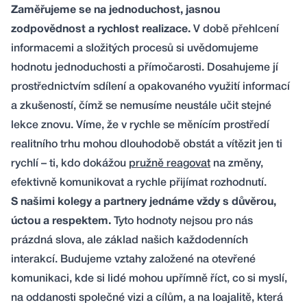
Zaměřujeme se na jednoduchost, jasnou
zodpovědnost a rychlost realizace.
V době přehlcení
informacemi a složitých procesů si uvědomujeme
hodnotu jednoduchosti a přímočarosti. Dosahujeme jí
prostřednictvím sdílení a opakovaného využití informací
a zkušeností, čímž se nemusíme neustále učit stejné
lekce znovu. Víme, že v rychle se měnícím prostředí
realitního trhu mohou dlouhodobě obstát a vítězit jen ti
rychlí – ti, kdo dokážou
pružně reagovat
na změny,
efektivně komunikovat a rychle přijímat rozhodnutí.
S našimi kolegy a partnery jednáme vždy s důvěrou,
úctou a respektem.
Tyto hodnoty nejsou pro nás
prázdná slova, ale základ našich každodenních
interakcí. Budujeme vztahy založené na otevřené
komunikaci, kde si lidé mohou upřímně říct, co si myslí,
na oddanosti společné vizi a cílům, a na loajalitě, která