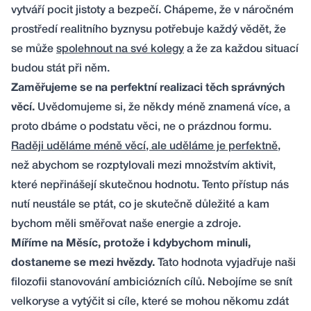
vytváří pocit jistoty a bezpečí. Chápeme, že v náročném
prostředí realitního byznysu potřebuje každý vědět, že
se může
spolehnout na své kolegy
a že za každou situací
budou stát při něm.
Zaměřujeme se na perfektní realizaci těch správných
věcí.
Uvědomujeme si, že někdy méně znamená více, a
proto dbáme o podstatu věci, ne o prázdnou formu.
Raději uděláme méně věcí, ale uděláme je perfektně
,
než abychom se rozptylovali mezi množstvím aktivit,
které nepřinášejí skutečnou hodnotu. Tento přístup nás
nutí neustále se ptát, co je skutečně důležité a kam
bychom měli směřovat naše energie a zdroje.
Míříme na Měsíc, protože i kdybychom minuli,
dostaneme se mezi hvězdy.
Tato hodnota vyjadřuje naši
filozofii stanovování ambiciózních cílů. Nebojíme se snít
velkoryse a vytýčit si cíle, které se mohou někomu zdát