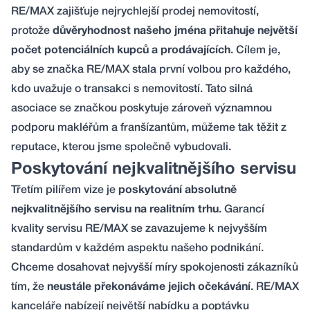
RE/MAX zajišťuje nejrychlejší prodej nemovitostí,
protože
důvěryhodnost našeho jména přitahuje největší
počet potenciálních kupců a prodávajících
. Cílem je,
aby se značka RE/MAX stala první volbou pro každého,
kdo uvažuje o transakci s nemovitostí. Tato silná
asociace se značkou poskytuje zároveň významnou
podporu makléřům a franšízantům, můžeme tak těžit z
reputace, kterou jsme společně vybudovali.
Poskytování nejkvalitnějšího servisu
Třetím pilířem vize je
poskytování absolutně
nejkvalitnějšího servisu na realitním trhu
. Garancí
kvality servisu RE/MAX se zavazujeme k nejvyšším
standardům v každém aspektu našeho podnikání.
Chceme dosahovat nejvyšší míry spokojenosti zákazníků
tím, že
neustále překonáváme jejich očekávání
. RE/MAX
kanceláře nabízejí největší nabídku a poptávku