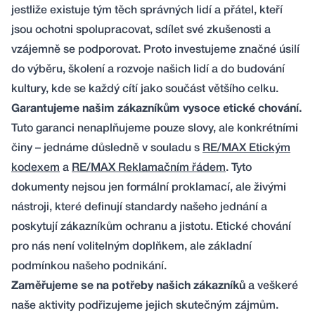
jestliže existuje tým těch správných lidí a přátel, kteří
jsou ochotni spolupracovat, sdílet své zkušenosti a
vzájemně se podporovat. Proto investujeme značné úsilí
do výběru, školení a rozvoje našich lidí a do budování
kultury, kde se každý cítí jako součást většího celku.
Garantujeme našim zákazníkům vysoce etické chování.
Tuto garanci nenaplňujeme pouze slovy, ale konkrétními
činy – jednáme důsledně v souladu s
RE/MAX Etickým
kodexem
a
RE/MAX Reklamačním řádem
. Tyto
dokumenty nejsou jen formální proklamací, ale živými
nástroji, které definují standardy našeho jednání a
poskytují zákazníkům ochranu a jistotu. Etické chování
pro nás není volitelným doplňkem, ale základní
podmínkou našeho podnikání.
Zaměřujeme se na potřeby našich zákazníků
a veškeré
naše aktivity podřizujeme jejich skutečným zájmům.