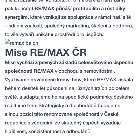
síle a rozsáhlé síti kontaktů. Pro makléře a franšízanty
pak koncept
RE/MAX přináší profitabilitu a růst díky
synergiím
, které vznikají ze spolupráce v rámci naší sítě
– sdílení znalostí, společný marketing, školení a podpora,
to vše vytváří unikátní prostředí pro úspěch.
Mise RE/MAX ČR
Mise
vychází z pevných základů celosvětového úspěchu
společnosti RE/MAX
v obchodu s nemovitostmi.
Využíváme
osvědčené know-how
, které RE/MAX získala
během desítek let působení na různých trzích po celém
světě, a adaptujeme ho na specifické podmínky českého
realitního trhu. Strategicky a dlouhodobě budujeme
silnou pozici této renomované společnosti v České
republice s vědomím, že skutečný úspěch vyžaduje
trpělivost, konzistentnost a odhodlání.