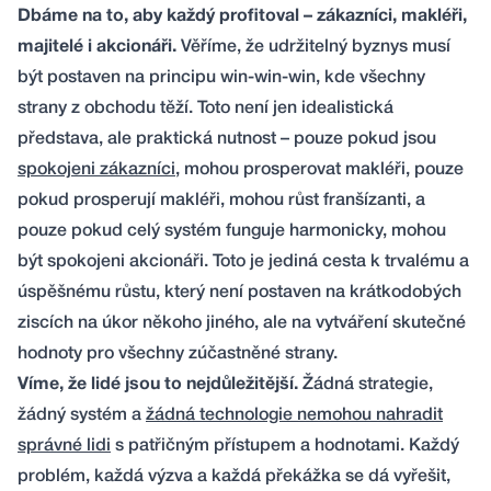
Dbáme na to, aby každý profitoval – zákazníci, makléři,
majitelé i akcionáři.
Věříme, že udržitelný byznys musí
být postaven na principu win-win-win, kde všechny
strany z obchodu těží. Toto není jen idealistická
představa, ale praktická nutnost – pouze pokud jsou
spokojeni zákazníci
, mohou prosperovat makléři, pouze
pokud prosperují makléři, mohou růst franšízanti, a
pouze pokud celý systém funguje harmonicky, mohou
být spokojeni akcionáři. Toto je jediná cesta k trvalému a
úspěšnému růstu, který není postaven na krátkodobých
ziscích na úkor někoho jiného, ale na vytváření skutečné
hodnoty pro všechny zúčastněné strany.
Víme, že lidé jsou to nejdůležitější.
Žádná strategie,
žádný systém a
žádná technologie nemohou nahradit
správné lidi
s patřičným přístupem a hodnotami. Každý
problém, každá výzva a každá překážka se dá vyřešit,