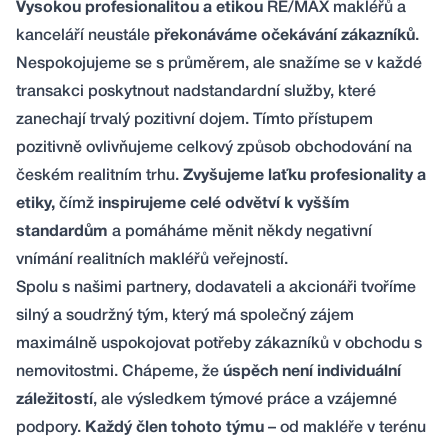
Vysokou profesionalitou a etikou
RE/MAX makléřů a
kanceláří neustále
překonáváme očekávání zákazníků
.
Nespokojujeme se s průměrem, ale snažíme se v každé
transakci poskytnout nadstandardní služby, které
zanechají trvalý pozitivní dojem. Tímto přístupem
pozitivně ovlivňujeme celkový způsob obchodování na
českém realitním trhu.
Zvyšujeme laťku profesionality a
etiky,
čímž
inspirujeme celé odvětví k vyšším
standardům
a pomáháme měnit někdy negativní
vnímání realitních makléřů veřejností.
Spolu s našimi partnery, dodavateli a akcionáři tvoříme
silný a soudržný tým, který má společný zájem
maximálně uspokojovat potřeby zákazníků v obchodu s
nemovitostmi. Chápeme, že
úspěch není individuální
záležitostí
, ale výsledkem týmové práce a vzájemné
podpory.
Každý člen tohoto týmu
– od makléře v terénu